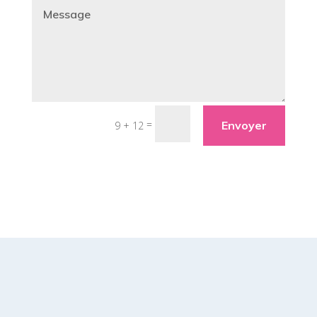
=
Envoyer
9 + 12