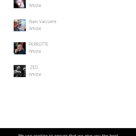
Artiste
Alain Vaissiere
Artiste
PERROTTE
Artiste
ZED
Artiste
We use cookies to ensure that we give you the best