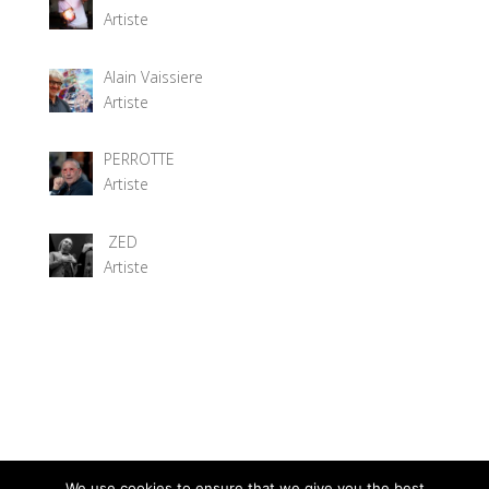
Artiste
Alain Vaissiere
Artiste
PERROTTE
Artiste
ZED
Artiste
We use cookies to ensure that we give you the best