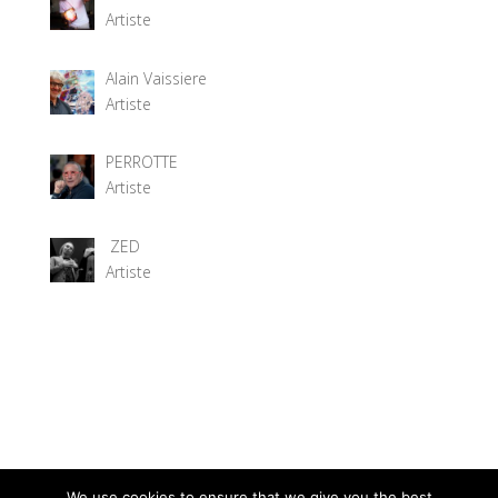
Artiste
Alain Vaissiere
Artiste
PERROTTE
Artiste
ZED
Artiste
We use cookies to ensure that we give you the best