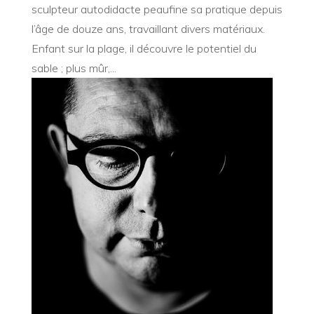
sculpteur autodidacte peaufine sa pratique depuis
l’âge de douze ans, travaillant divers matériaux.
Enfant sur la plage, il découvre le potentiel du
sable ; plus mûr,...