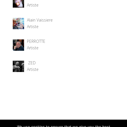
Artiste
Alain Vaissiere
Artiste
PERROTTE
Artiste
ZED
Artiste
We use cookies to ensure that we give you the best