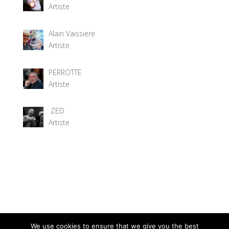
Artiste
Alain Vaissiere
Artiste
PERROTTE
Artiste
ZED
Artiste
We use cookies to ensure that we give you the best