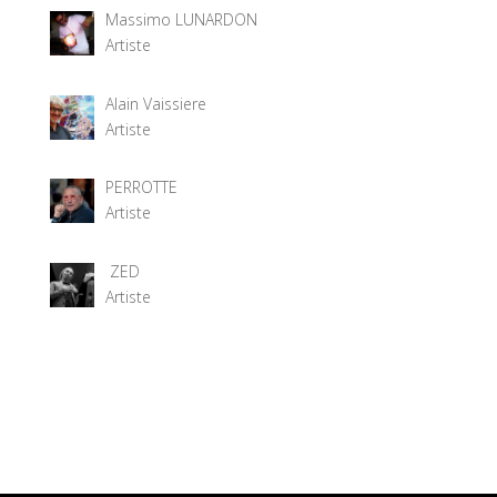
Massimo LUNARDON
Artiste
Alain Vaissiere
Artiste
PERROTTE
Artiste
ZED
Artiste