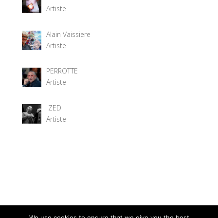
Artiste
Alain Vaissiere
Artiste
PERROTTE
Artiste
ZED
Artiste
We use cookies to ensure that we give you the best