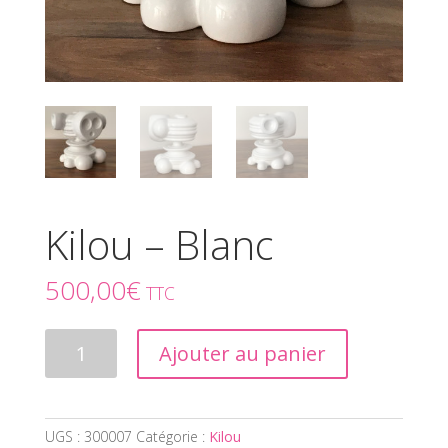
Kilou – Blanc
500,00
€
TTC
quantité
Ajouter au panier
de
Kilou
-
Blanc
UGS :
300007
Catégorie :
Kilou