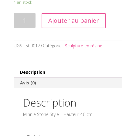
1 en stock
quantité
Ajouter au panier
de
Minnie
Stone
Style
UGS :
50001-9
Catégorie :
Sculpture en résine
Description
Avis (0)
Description
Minnie Stone Style – Hauteur 40 cm