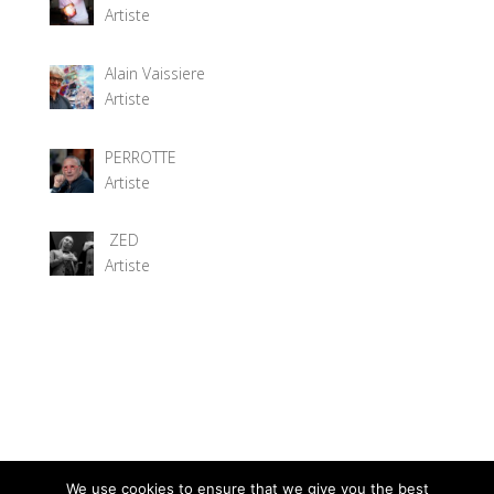
Artiste
Alain Vaissiere
Artiste
PERROTTE
Artiste
ZED
Artiste
We use cookies to ensure that we give you the best