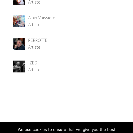
Artiste
Alain Vaissiere
Artiste
PERROTTE
Artiste
ZED
Artiste
We use cookies to ensure that we give you the best