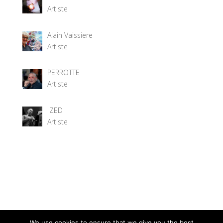
Artiste
Alain Vaissiere
Artiste
PERROTTE
Artiste
ZED
Artiste
We use cookies to ensure that we give you the best