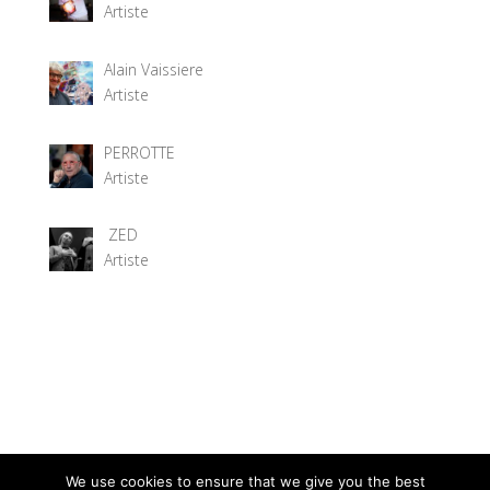
Artiste
Alain Vaissiere
Artiste
PERROTTE
Artiste
ZED
Artiste
We use cookies to ensure that we give you the best